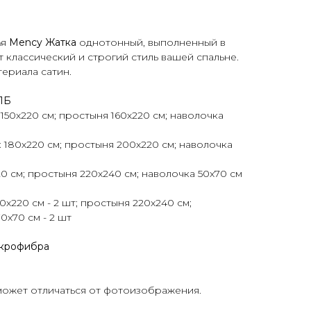
ья
Mency
Жатка
однотонный, выполненный в
 классический и строгий стиль вашей спальне.
териала сатин.
ПБ
 150х220 см; простыня 160х220 см; наволочка
 180х220 см; простыня 200х220 см; наволочка
0 см; простыня 220х240 см; наволочка 50х70 см
х220 см - 2 шт; простыня 220х240 см;
70х70 см - 2 шт
икрофибра
может отличаться от фотоизображения.