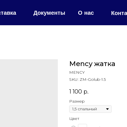
ставка
Документы
О нас
Конт
Mency жатка
MENCY
SKU:
ZM-Golub-1.5
1 100
р.
Размер
Цвет