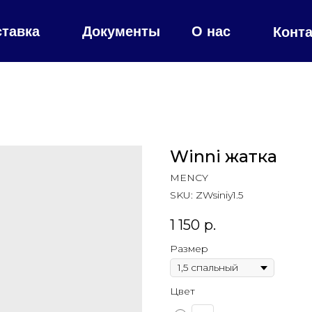
ставка
Документы
О нас
Конт
Winni жатка
MENCY
SKU:
ZWsiniy1.5
1 150
р.
Размер
Цвет