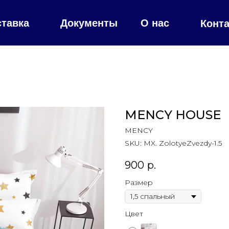
ставка
Документы
О нас
Конт
MENCY HOUSE
MENCY
SKU:
MX. ZolotyeZvezdy-1.5
900
р.
Размер
Цвет